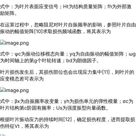
式中：为叶片表面应变信号；Ht为结构质量矩阵；fh为外部激
励矩阵。
在运算过程中，忽略阻尼对叶片自振频率的影响，参照叶片自由
振动的幅值矩阵[
10
]求取损伤频域函数，将其表示为
式中：ψc为振动位移模态向量；yq为自由振动的幅值矩阵；ωg
为时间轴上的第g个叶轮转速；bd为朗德因子。
叶片损伤发生后，其损伤部位也会出现应力集中[
11
]，则叶片的
应变模态差可表示为
式中：βx为自振频率改变量；γh为损伤单元的弹性模量；σc为
叶片结构第c阶固有频率；Us为强度振型向量函数。
根据叶片振动应力的持续时间[
12
]，确定损伤程度，进而提取损
伤特征Vt，将其表示为