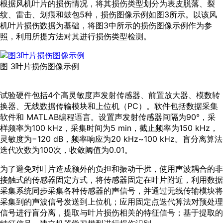
根据风机叶片的损伤情况，将其损伤类型划分为表皮脱落、裂
纹、雷击、划痕和鼓包5种，损伤图像示例如
图3
所示。以该风
机叶片损伤数据为基础，将
图3
中所示的损伤图像示例作为参
照，利用所提方法对其进行损伤类型检测。
图 3叶片损伤图像示例
试验硬件包括4个高灵敏度声发射传感器、前置放大器、模数转
换器、无线数据传输模块和上位机（PC）。软件包括数据采集
软件和 MATLAB编程语言。设置声发射传感器间隔为90°，采
样频率为100 kHz，采集时间为5 min，截止频率为150 kHz，
灵敏度为−120 dB，频率响应为20 kHz~100 kHz。盲分离算法
迭代次数为100次，收敛阈值为0.01。
为了避免对叶片造成额外的负担和振动干扰，使用声波耦合的非
接触式的传感器固定方式，将传感器固定在叶片附近，利用数据
采集系统同步采集各种传感器的声信号，并通过无线传输模块将
采集到的声波信号发送到上位机；应用固定点迭代算法对预处理
信号进行盲分离，提取与叶片损伤相关的特征信号；基于提取的