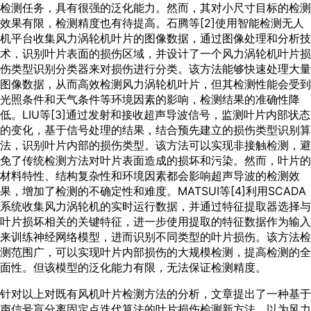
检测任务，具有很强的泛化能力。然而，其对小尺寸目标的检测
效果有限，检测精度也有待提高。石腾等[
2
]使用智能检测无人
机平台收集风力涡轮机叶片的图像数据，通过图像处理和分析技
术，识别叶片表面的损伤区域，并设计了一个风力涡轮机叶片损
伤类型识别分类器来对损伤进行分类。该方法能够快速处理大量
图像数据，从而高效检测风力涡轮机叶片，但其检测性能会受到
光照条件和天气条件等环境因素的影响，检测结果的准确性降
低。LIU等[
3
]通过发射和接收超声导波信号，监测叶片内部状态
的变化，基于信号处理的结果，结合预先建立的损伤类型识别算
法，识别叶片内部的损伤类型。该方法可以实现非接触检测，避
免了传统检测方法对叶片表面造成的损坏和污染。然而，叶片的
材料特性、结构复杂性和环境因素都会影响超声导波的检测效
果，增加了检测的不确定性和难度。MATSUI等[
4
]利用SCADA
系统收集风力涡轮机的实时运行数据，并通过特征提取器选择与
叶片损坏相关的关键特征，进一步使用提取的特征数据作为输入
来训练神经网络模型，进而识别不同类型的叶片损伤。该方法检
测范围广，可以实现叶片内部损伤的大规模检测，提高检测的全
面性。但该模型的泛化能力有限，无法保证检测精度。
针对以上对既有风机叶片检测方法的分析，文章提出了一种基于
声信号盲分离固定点迭代算法的叶片损伤检测新方法，以为风力