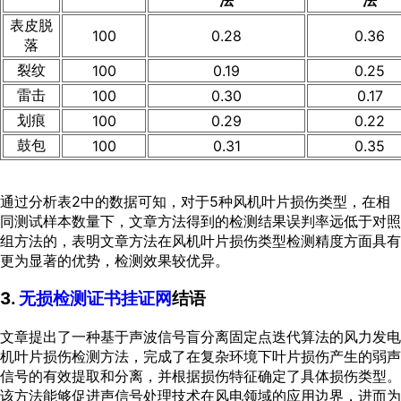
表皮脱
100
0.28
0.36
落
裂纹
100
0.19
0.25
雷击
100
0.30
0.17
划痕
100
0.29
0.22
鼓包
100
0.31
0.35
通过分析
表2
中的数据可知，对于5种风机叶片损伤类型，在相
同测试样本数量下，文章方法得到的检测结果误判率远低于对照
组方法的，表明文章方法在风机叶片损伤类型检测精度方面具有
更为显著的优势，检测效果较优异。
3.
无损检测证书挂证网
结语
文章提出了一种基于声波信号盲分离固定点迭代算法的风力发电
机叶片损伤检测方法，完成了在复杂环境下叶片损伤产生的弱声
信号的有效提取和分离，并根据损伤特征确定了具体损伤类型。
该方法能够促进声信号处理技术在风电领域的应用边界，进而为