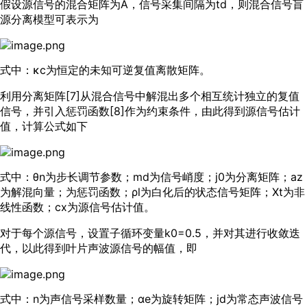
假设源信号的混合矩阵为A，信号采集间隔为td，则混合信号盲
源分离模型可表示为
式中：κc为恒定的未知可逆复值离散矩阵。
利用分离矩阵[
7
]从混合信号中解混出多个相互统计独立的复值
信号，并引入惩罚函数[
8
]作为约束条件，由此得到源信号估计
值，计算公式如下
式中：θn为步长调节参数；md为信号峭度；j0为分离矩阵；az
为解混向量；为惩罚函数；ρl为白化后的状态信号矩阵；Xt为非
线性函数；cx为源信号估计值。
对于每个源信号，设置子循环变量k0=0.5，并对其进行收敛迭
代，以此得到叶片声波源信号的幅值，即
式中：n为声信号采样数量；αe为旋转矩阵；jd为常态声波信号