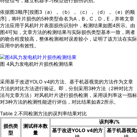
特征信号，建立机器学习模型进行损伤识别。
依据
图3
顺序[按
图3（a），（b），（c），（d），（e）
的顺
序]，将叶片损伤的5种类型命名为A，B，C，D，E，并将文章
方法应用于风机叶片表面损伤识别中，检测结果如
图4
所示。由
图4
可知，文章方法的检测结果与实际损伤类型基本一致，两者
的吻合程度较高，整体检测相对误差较小，证明了该方法在实际
应用中的有效性。
图 4风力发电机叶片损伤检测结果
采用基于改进YOLO v4的方法、基于机器视觉的方法作为文章
方法的对比方法进行验证。即，分别采用3种方法（2种对比方
法与文章方法）对风机叶片进行损伤检测，采用误判率这一指标
对3种方法的检测性能进行评估，对比结果如
表2
所示。
Table 2.不同检测方法的误判率结果对比
误判率/%
损伤类
测试样本数
基于改进YOLO v4的方
基于机器视觉
型
量
法
法