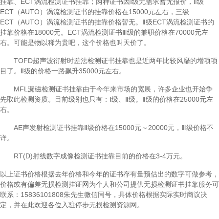
挂靠、ECT涡流检测证书挂靠；两种证书因Ⅰ级无需求暂无报价，Ⅱ级
ECT（AUTO）涡流检测证书的挂靠价格在15000元左右，三级
ECT（AUTO）涡流检测证书的挂靠价格暂无。Ⅱ级ECT涡流检测证书的
挂靠价格在18000元。ECT涡流检测证书Ⅲ级的兼职价格在70000元左
右。可能是物以稀为贵吧，这个价格也叫天价了。
TOFD
超声波衍射时差法检测证书挂靠也是近两年比较风靡的增项项
目了。Ⅱ级的价格一路飙升35000元左右。
MFL
漏磁检测证书挂靠由于今年来市场的宽展，许多企业也开始争
先取此检测资质。目前级别也只有：Ⅰ级、Ⅱ级。Ⅱ级的价格在25000元左
右。
AE
声发射检测证书挂靠Ⅱ级价格在15000元～20000元，Ⅲ级价格不
详。
RT(D)
射线数字成像检测证书挂靠目前的价格在3-4万元。
以上证书价格根据去年价格和今年的证书存有量预估出的数字可做参考，
价格或有偏差无损检测挂证网为个人和公司提供无损检测证书挂靠服务可
联系：15836101808朱先生微信同号，具体价格根据实际实时商议决
定，并在此欢迎各位入驻停步无损检测资源网。