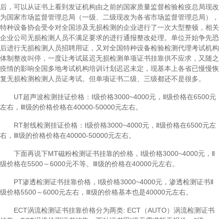
后，可以从证书上看到发证机构由之前的国家质量监督检验检疫总局现改
为国家市场监督管理总局（一级、二级现改为各省市场监督管理总局），
特种设备协会受令对全国涉及无损检测的企业进行了一次大型整顿，相关
企业公司无损检测人员不满足要求的进行通报整改处理。单位开始争先恐
后进行无损检测人员招聘用证，又对全国特种设备检验检测代理考试机构
体制整改叫停，一度让考试延迟无损检测单项证书挂靠供不应求，又随之
疫情的影响全国多地考试机构培训计划迟迟未定，现基本上各省已慢慢恢
复无损检测检测人员证考试。但单项证书二级、三级都还不是很多。
UT
超声波检测挂证
价格：Ⅰ级价格3000~4000元，Ⅱ级价格在6500元
左右，Ⅲ级的价格价格在40000-50000元左右。
RT
射线检测挂证价格
：
Ⅰ级价格3000~4000元，Ⅱ级价格在6500元左
右，Ⅲ级的价格价格在40000-50000元左右。
下面再说下MT磁粉检测证书挂靠的价格，Ⅰ级价格3000~4000元，Ⅱ
级价格在5500～6000元不等。Ⅲ级的价格在40000元左右。
PT
渗透检测证书挂靠
价格，Ⅰ级价格3000~4000元，渗透检测证书Ⅱ
级价格5500～6000元左右，Ⅲ级的价格基本也是40000元左右。
ECT
涡流检测证书挂靠价格
分为两类: ECT（AUTO）涡流检测证书