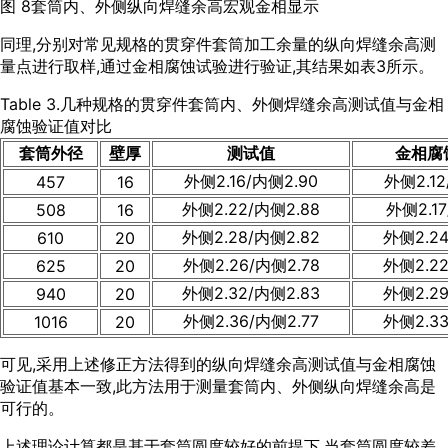
图 8套筒内、外侧纵向焊缝余高宏观金相显示
同理,分别对常见规格的贯穿件套筒加工余量的纵向焊缝余高测
量点进行取样,通过金相腐蚀试验进行验证,其结果如
表3
所示。
Table 3.几种规格的贯穿件套筒内、外侧焊缝余高测试值与金相
腐蚀验证值对比
套筒外径
壁厚
测试值
金相腐
外侧2.16/内侧2.90
外侧2.12
457
16
外侧2.22/内侧2.88
外侧2.17
508
16
外侧2.28/内侧2.82
外侧2.24
610
20
外侧2.26/内侧2.78
外侧2.22
625
20
外侧2.32/内侧2.83
外侧2.29
940
20
外侧2.36/内侧2.77
外侧2.33
1016
20
可见,采用上述修正方法得到的纵向焊缝余高测试值与金相腐蚀
验证值基本一致,此方法用于测量套筒内、外侧纵向焊缝余高是
可行的。
上述理论计算都是基于套筒圆度较好的前提下,当套筒圆度较差