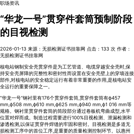
职场资讯
“华龙一号”贯穿件套筒预制阶段
的目视检测
2026-01-13
来源：无损检测证书挂靠网
点击：
133
次
作者：
无损检测证书挂靠网
核电站钢制安全壳贯穿件是为工艺管道、电缆穿越安全壳时,保
持安全壳屏障的完整性和密封性而设置在安全壳壁上的穿墙连接
部件,对核电站的安全稳定运行有着非常重要的作用,是核电站安
全运行的重要保障之一。
“华龙一号”钢衬里有176个贯穿件套筒,贯穿件套筒有ϕ457
mm,ϕ508 mm,ϕ610 mm,ϕ625 mm,ϕ940 mm,ϕ1 016 mm等
规格。钢衬里贯穿件套筒的筒段部分通过卷板机弯曲成型,水平
位置对焊而成。制造过程需要进行100%目视检测、泄漏检测和
渗透检测,以保证贯穿件焊缝的牢固和密封。目视检测是多道无
损检测工序中的首位工序,是重要的质量检测控制环节。以惠州