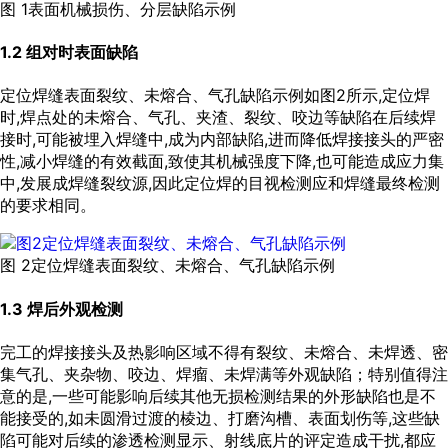
图 1表面机械损伤、分层缺陷示例
1.2 组对时表面缺陷
定位焊缝表面裂纹、未熔合、气孔缺陷示例如
图2
所示,定位焊
时,焊点处的未熔合、气孔、夹渣、裂纹、咬边等缺陷在后续焊
接时,可能被埋入焊缝中,成为内部缺陷,进而降低焊接接头的严密
性,减小焊缝的有效截面,致使其机械强度下降,也可能造成应力集
中,发展成焊缝裂纹源,因此定位焊的目视检测应和焊缝最终检测
的要求相同。
图 2定位焊缝表面裂纹、未熔合、气孔缺陷示例
1.3 焊后外观检测
完工的焊接接头及热影响区域不得有裂纹、未熔合、未焊透、密
集气孔、夹杂物、咬边、焊瘤、未焊满等外观缺陷；特别值得注
意的是,一些可能影响后续其他无损检测结果的外形缺陷也是不
能接受的,如未圆滑过渡的棱边、打磨沟槽、表面划伤等,这些缺
陷可能对后续的渗透检测显示、射线底片的评定造成干扰,都应