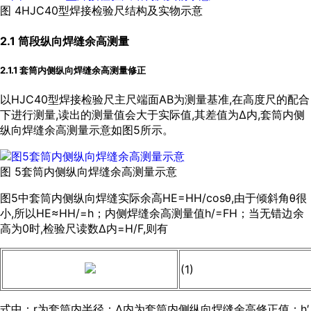
图 4HJC40型焊接检验尺结构及实物示意
2.1 筒段纵向焊缝余高测量
2.1.1 套筒内侧纵向焊缝余高测量修正
以HJC40型焊接检验尺主尺端面AB为测量基准,在高度尺的配合
下进行测量,读出的测量值会大于实际值,其差值为Δ内,套筒内侧
纵向焊缝余高测量示意如
图5
所示。
图 5套筒内侧纵向焊缝余高测量示意
图5
中套筒内侧纵向焊缝实际余高HE=HH/cosθ,由于倾斜角θ很
小,所以HE≈HH/=h；内侧焊缝余高测量值h/=FH；当无错边余
高为0时,检验尺读数Δ内=H/F,则有
(1)
式中：r为套筒内半径；Δ内为套筒内侧纵向焊缝余高修正值；h′