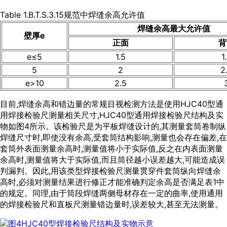
Table 1.B.T.S.3.15规范中焊缝余高允许值
焊缝余高最大允许值
壁厚e
正面
背
e≤5
1.5
1
5
2
2
e>10
2.5
目前,焊缝余高和错边量的常规目视检测方法是使用HJC40型通
用焊接检验尺测量相关尺寸,HJC40型通用焊接检验尺结构及实
物如
图4
所示。该检验尺是为平板焊缝设计的,其测量套筒卷制纵
焊缝尺寸时,即使没有余高,受套筒结构影响,测量也会存在偏差,在
套筒外表面测量余高时,测量值将小于实际值,反之在内表面测量
余高时,测量值将大于实际值,而且筒径越小误差越大,可能造成误
判漏判。因此,用该类型焊接检验尺测量贯穿件套筒纵向焊缝余
高时,必须对测量结果进行修正才能准确判定余高是否满足
表1
中
的规定。同理,由于筒段焊缝两侧母材存在一定的曲率,使用通用
的焊接检验尺和直板尺测量错边量时,误差较大,甚至无法测量。