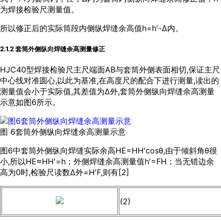
为焊接检验尺测量值。
所以修正后的实际筒段内侧纵焊缝余高值h=h′-Δ内。
2.1.2 套筒外侧纵向焊缝余高测量修正
HJC40型焊接检验尺主尺端面AB与套筒外侧表面相切,保证主尺
中心线对准圆心,以此为基准,在高度尺的配合下进行测量,读出的
测量值会小于实际值,其差值为Δ外,套筒外侧纵向焊缝余高测量
示意如
图6
所示。
图 6套筒外侧纵向焊缝余高测量示意
图6
中套筒外侧纵向焊缝实际余高HE=HH′cosθ,由于倾斜角θ很
小,所以HE≈HH′=h；外侧焊缝余高测量值h′=FH；当无错边余
高为0时,检验尺读数Δ外=H′F,则有[
2
]
(2)