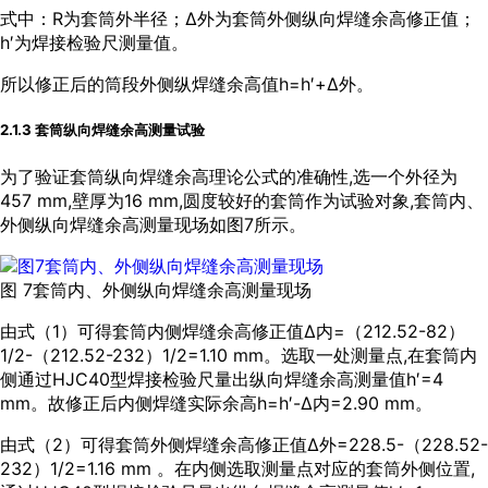
式中：R为套筒外半径；Δ外为套筒外侧纵向焊缝余高修正值；
h′为焊接检验尺测量值。
所以修正后的筒段外侧纵焊缝余高值h=h′+Δ外。
2.1.3 套筒纵向焊缝余高测量试验
为了验证套筒纵向焊缝余高理论公式的准确性,选一个外径为
457 mm,壁厚为16 mm,圆度较好的套筒作为试验对象,套筒内、
外侧纵向焊缝余高测量现场如
图7
所示。
图 7套筒内、外侧纵向焊缝余高测量现场
由式（1）可得套筒内侧焊缝余高修正值Δ内=（212.52-82）
1/2-（212.52-232）1/2=1.10 mm。选取一处测量点,在套筒内
侧通过HJC40型焊接检验尺量出纵向焊缝余高测量值h′=4
mm。故修正后内侧焊缝实际余高h=h′-Δ内=2.90 mm。
由式（2）可得套筒外侧焊缝余高修正值Δ外=228.5-（228.52-
232）1/2=1.16 mm 。在内侧选取测量点对应的套筒外侧位置,