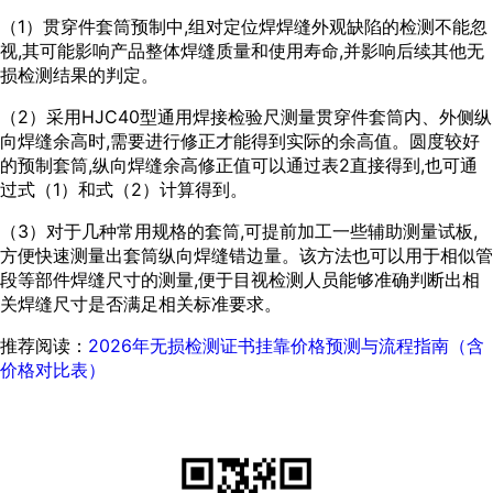
（1）贯穿件套筒预制中,组对定位焊焊缝外观缺陷的检测不能忽
视,其可能影响产品整体焊缝质量和使用寿命,并影响后续其他无
损检测结果的判定。
（2）采用HJC40型通用焊接检验尺测量贯穿件套筒内、外侧纵
向焊缝余高时,需要进行修正才能得到实际的余高值。圆度较好
的预制套筒,纵向焊缝余高修正值可以通过
表2
直接得到,也可通
过式（1）和式（2）计算得到。
（3）对于几种常用规格的套筒,可提前加工一些辅助测量试板,
方便快速测量出套筒纵向焊缝错边量。该方法也可以用于相似管
段等部件焊缝尺寸的测量,便于目视检测人员能够准确判断出相
关焊缝尺寸是否满足相关标准要求。
推荐阅读：
2026年无损检测证书挂靠价格预测与流程指南（含
价格对比表）