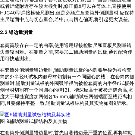
或者焊缝附近存在较大棱角时,修正值Δ可以在筒体上,直接使用
HJC40型焊接检验尺测出,但是必须注意套筒外侧测量时,应保持
主尺端面中点与切点重合,若中点与切点偏离,将引起更大误差。
2.2 错边量测量
套筒筒段存在一定的曲率,使用通用焊接检验尺和直板尺测量错
边量较困难。在测量之前,需要加工辅助测量的试板,通过配合使
用可快速测出。
在套筒外侧测量错边量时,辅助测量试板的内圆弧半径为被检套
筒的外半径R,试板内侧母材切割有一个同圆心的槽；在套筒内侧
测量时,辅助测量试板的外圆弧半径为被检套筒的内半径r,试板外
侧母材切割有一个同圆心的槽[
3
]。槽深应高于被检焊缝余高,宽
度大于焊缝宽度加两侧各15 mm,辅助试板两侧端面至槽距离相
同,且要保持平整一致,辅助测量试板结构及其实物如
图9
所示。
图 9辅助测量试板结构及其实物
在套筒外侧测量错边量时,首先目测错边最严重的位置,再将辅助