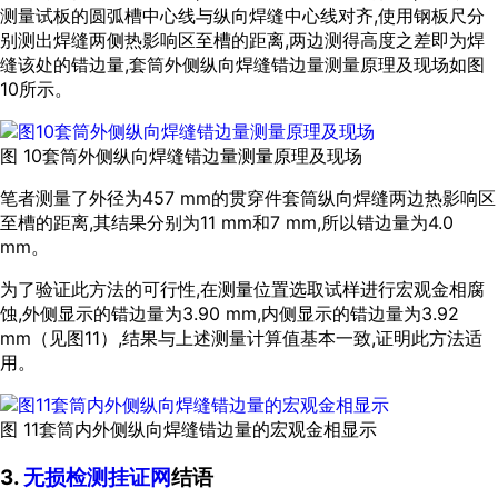
测量试板的圆弧槽中心线与纵向焊缝中心线对齐,使用钢板尺分
别测出焊缝两侧热影响区至槽的距离,两边测得高度之差即为焊
缝该处的错边量,套筒外侧纵向焊缝错边量测量原理及现场如
图
10
所示。
图 10套筒外侧纵向焊缝错边量测量原理及现场
笔者测量了外径为457 mm的贯穿件套筒纵向焊缝两边热影响区
至槽的距离,其结果分别为11 mm和7 mm,所以错边量为4.0
mm。
为了验证此方法的可行性,在测量位置选取试样进行宏观金相腐
蚀,外侧显示的错边量为3.90 mm,内侧显示的错边量为3.92
mm（见
图11
）,结果与上述测量计算值基本一致,证明此方法适
用。
图 11套筒内外侧纵向焊缝错边量的宏观金相显示
3.
无损检测挂证网
结语