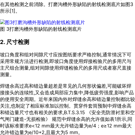
在其他检测之前消除。打磨沟槽外形缺陷的射线检测底片如
图3
所示[
1
]。
图 3打磨沟槽外形缺陷的射线检测底片
2. 尺寸检测
坡口角度和组对间隙尺寸应按图纸要求严格控制,通常情况下可
采用常规方法进行检测,即坡口角度使用焊接检验尺的多用尺与
主尺组合测量,组对间隙使用焊缝检验尺的多用尺或者塞尺直接
测量。
焊缝余高过高和错边量超差是常见的几何形状偏差,可能破坏焊
接接头的连续性,又会造成局部应力集中,降低疲劳强度,影响产品
的使用安全周期。近年来国内外对焊缝余高和错边量控制都比较
关注,也制定了相应标准加以控制。贯穿件套筒预制中焊缝余高
和错边量尺寸也有相关的要求,B.T.S.3.15 《安全壳防泄衬里和空
气闸门建造-无损检验》 规范中焊缝余高的允许值如
表1
所示,同
时该标准要求e<12 mm最大允许错边量为e/4；e≥12 mm最大
允许错边量为e/10+2,且最大为5 mm。