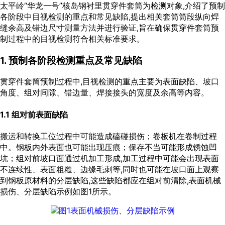
太平岭“华龙一号”核岛钢衬里贯穿件套筒为检测对象,介绍了预制
各阶段中目视检测的重点和常见缺陷,提出相关套筒筒段纵向焊
缝余高及错边尺寸测量方法并进行验证,旨在确保贯穿件套筒预
制过程中的目视检测符合相关标准要求。
1. 预制各阶段检测重点及常见缺陷
贯穿件套筒预制过程中,目视检测的重点主要为表面缺陷、坡口
角度、组对间隙、错边量、焊接接头的宽度及余高等内容。
1.1 组对前表面缺陷
搬运和转换工位过程中可能造成磕碰损伤；卷板机在卷制过程
中。钢板内外表面也可能出现压痕；保存不当可能形成锈蚀凹
坑；组对前坡口面通过机加工形成,加工过程中可能会出现表面
不连续性、表面粗糙、边缘毛刺等,同时也可能在坡口面上观察
到钢板原材料的分层缺陷,这些缺陷都应在组对前清除,表面机械
损伤、分层缺陷示例如
图1
所示。